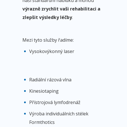
naši standardní nabídku a mohou
výrazně zrychlit vaši rehabilitaci a
zlepšit výsledky léčby
.
Mezi tyto služby řadíme:
Vysokovýkonný laser
Radiální rázová vlna
Kinesiotaping
Přístrojová lymfodrenáž
Výroba individuálních stélek
Formthotics