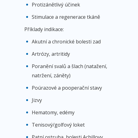
Protizánětlivý účinek
Stimulace a regenerace tkáně
Příklady indikace:
Akutní a chronické bolesti zad
Artrózy, artritidy
Poranění svalů a šlach (natažení,
natržení, záněty)
Poúrazové a pooperační stavy
Jizvy
Hematomy, edémy
Tenisový/golfový loket
Patní ostruha, bolesti Achillovy